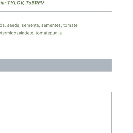
ria: TYLCV, ToBRFV.
eds
,
seeds
,
semente
,
sementes
,
tomate
,
etermidosaladete
,
tomatepuglia