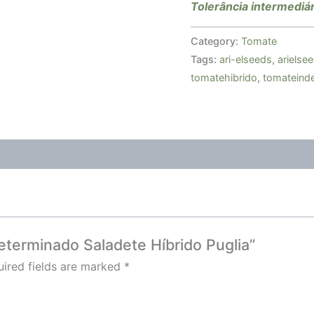
Tolerância intermediá
Category:
Tomate
Tags:
ari-elseeds
,
arielse
tomatehibrido
,
tomateind
determinado Saladete Híbrido Puglia”
ired fields are marked
*