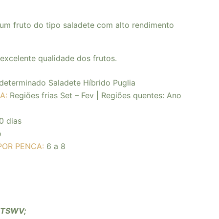
um fruto do tipo saladete com alto rendimento
excelente qualidade dos frutos.
determinado Saladete Híbrido Puglia
A:
Regiões frias Set – Fev |
Regiões quentes: Ano
0 dias
o
POR PENCA:
6 a 8
, TSWV;