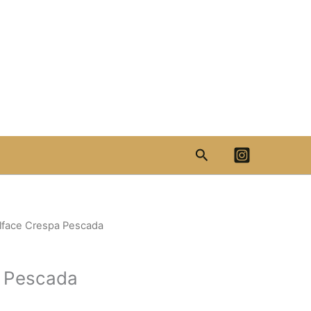
Search
lface Crespa Pescada
a Pescada