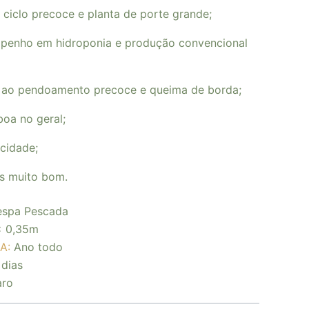
 ciclo precoce e planta de porte grande;
penho em hidroponia e produção convencional
a ao pendoamento precoce e queima de borda;
oa no geral;
cidade;
s muito bom.
espa Pescada
x 0,35m
A:
Ano todo
 dias
aro