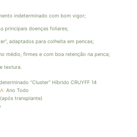
imento indeterminado com bom vigor;
s principais doenças foliares;
ster”, adaptados para colheita em pencas;
ho médio, firmes e com boa retenção na penca;
e textura.
determinado “Cluster” Híbrido CRUYFF 14
A:
Ano Todo
 (após transplante)
o
m