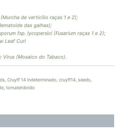
(Murcha de verticílio raças 1 e 2);
Nematoide das galhas);
porum fsp. lycopersici
(Fusarium raças 1 e 2);
w Leaf Curl
 Virus (Mosaico do Tabaco).
eds
,
Cruyff 14 Indeterminado
,
cruyff14
,
seeds
,
te
,
tomatehibrido