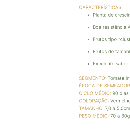
CARACTERÍSTICAS
Planta de cresc
Boa resistência À
Frutos tipo “clu
Frutos de taman
Excelente sabor 
SEGMENTO:
Tomate In
ÉPOCA DE SEMEADUR
CICLO MÉDIO:
90 dias
COLORAÇÃO:
Vermelh
TAMANHO:
7,0 a 5,0c
PESO MÉDIO
:
70
a 80
g