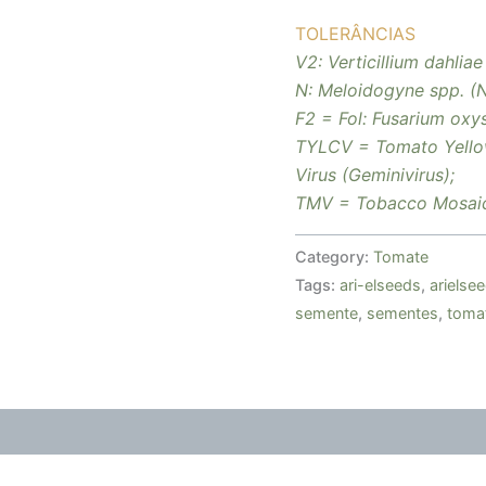
TOLERÂNCIAS
V2:
Verticillium dahliae
N:
Meloidogyne spp
. (
F2 = Fol:
Fusarium oxys
TYLCV =
Tomato Yello
Virus (Geminivirus);
TMV =
Tobacco Mosaic
Category:
Tomate
Tags:
ari-elseeds
,
arielse
semente
,
sementes
,
toma