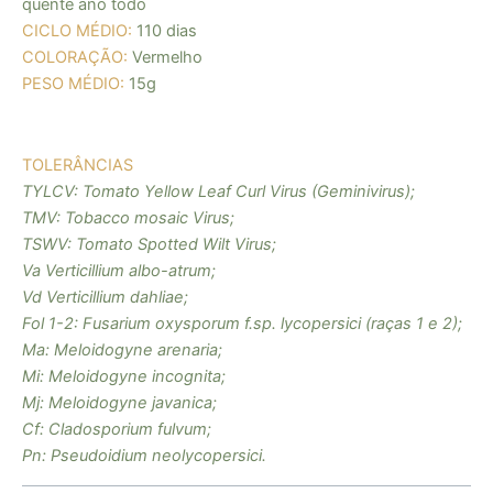
quente ano todo
CICLO MÉDIO:
110 dias
COLORAÇÃO:
Vermelho
PESO MÉDIO
:
15
g
TOLERÂNCIAS
TYLCV:
Tomato Yellow Leaf Curl Virus (Geminivirus);
TMV:
Tobacco mosaic Virus;
TSWV:
Tomato Spotted Wilt Virus;
Va Verticillium albo-atrum;
Vd Verticillium dahliae;
Fol 1-2:
Fusarium oxysporum f.sp. lycopersici (raças 1 e 2);
Ma:
Meloidogyne arenaria;
Mi:
Meloidogyne incognita;
Mj:
Meloidogyne javanica;
Cf:
Cladosporium fulvum;
Pn:
Pseudoidium neolycopersici.