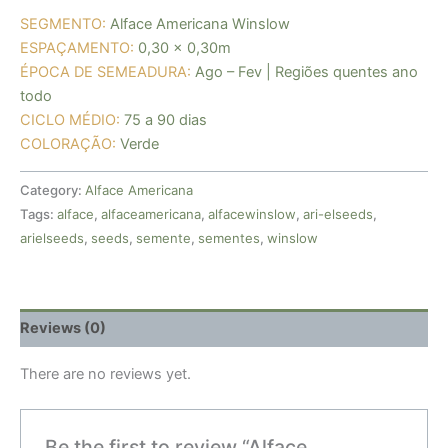
SEGMENTO:
Alface Americana Winslow
ESPAÇAMENTO:
0,30 x 0,30m
ÉPOCA DE SEMEADURA:
Ago – Fev | Regiões quentes ano
todo
CICLO MÉDIO:
75 a 90 dias
COLORAÇÃO:
Verde
Category:
Alface Americana
Tags:
alface
,
alfaceamericana
,
alfacewinslow
,
ari-elseeds
,
arielseeds
,
seeds
,
semente
,
sementes
,
winslow
Reviews (0)
There are no reviews yet.
Be the first to review “Alface