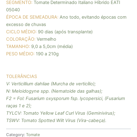
SEGMENTO:
Tomate Determinado Italiano Híbrido EATI
05040
ÉPOCA DE SEMEADURA:
Ano todo, evitando épocas com
excesso de chuvas
CICLO MÉDIO:
90 dias (após transplante)
COLORAÇÃO:
Vermelho
TAMANHO:
9,0 a 5,0cm (média)
PESO MÉDIO
:
190
a 210
g
TOLERÂNCIAS
V:
Verticillium dahliae (Murcha de verticílio);
N:
Meloidogyne spp. (Nematoide das galhas);
F2 = Fol:
Fusarium oxysporum fsp. lycopersici, (Fusarium
raças 1 e 2);
TYLCV:
Tomato Yellow Leaf Curl Virus (Geminivirus);
TSWV:
Tomato Spotted Wilt Virus (Vira-cabeça).
Category:
Tomate