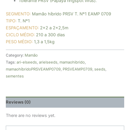
Tolerante PRSV (Papaya ringspot vírus).
SEGMENTO:
Mamão híbrido PRSV
T. Nº1
EAMP 0709
TIPO:
T. Nº1
ESPAÇAMENTO:
2×2 a 2×2,5m
CICLO MÉDIO:
210 a 300 dias
PESO MÉDIO:
1,3 a 1,5kg
Category:
Mamão
Tags:
ari-elseeds
,
arielseeds
,
mamaohibrido
,
mamaohíbridoPRSVEAMP0709
,
PRSVEAMP0709
,
seeds
,
sementes
Reviews (0)
There are no reviews yet.