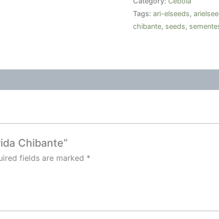
Category:
Cebola
Tags:
ari-elseeds
,
arielse
chibante
,
seeds
,
semente
rida Chibante”
ired fields are marked
*