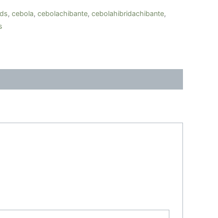
eds
,
cebola
,
cebolachibante
,
cebolahibridachibante
,
s