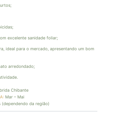
urtos;
icidas;
com excelente sanidade foliar
;
ura, ideal para o mercado, apresentando um bom
ato arredondado;
utividade.
brida Chibante
A:
Mar – Mai
s (dependendo da região)