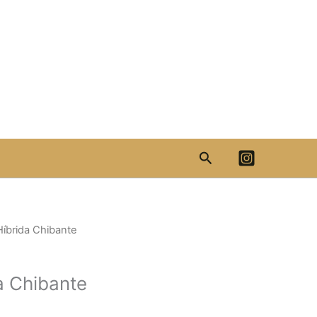
Search
Híbrida Chibante
a Chibante