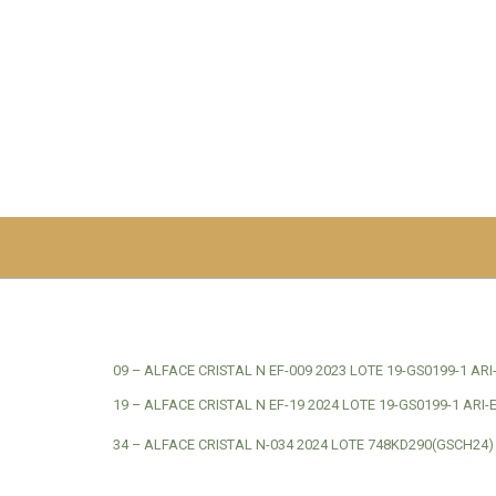
Skip
to
content
09 – ALFACE CRISTAL N EF-009 2023 LOTE 19-GS0199-1 ARI
19 – ALFACE CRISTAL N EF-19 2024 LOTE 19-GS0199-1 ARI-
34 – ALFACE CRISTAL N-034 2024 LOTE 748KD290(GSCH24) 