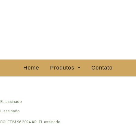
Home
Produtos
Contato
-EL assinado
EL assinado
BOLETIM 96.2024 ARI-EL assinado