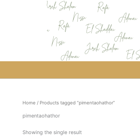
Skip
to
content
Home
/ Products tagged “pimentaohathor”
pimentaohathor
Showing the single result