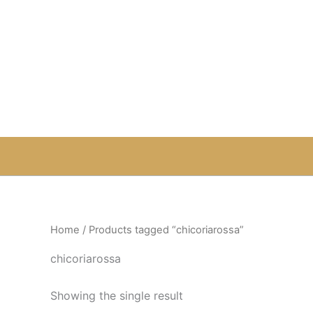
Skip
to
content
Home
/ Products tagged “chicoriarossa”
chicoriarossa
Showing the single result